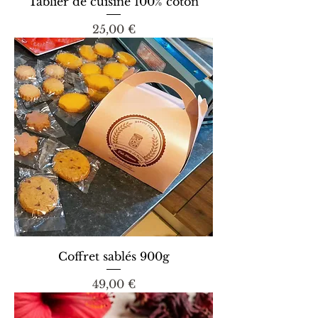
Tablier de cuisine 100% coton
Prix
25,00 €
Coffret sablés 900g
Prix
49,00 €